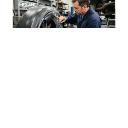
4 ROUES
Covering jantes prix : quelle différence
entre covering partiel et total des jantes ?
On reçoit régulièrement la même demande en atelier :
rafraîchir des jantes ternes ou abîmées sans
…
5 août 2026
4 ROUES