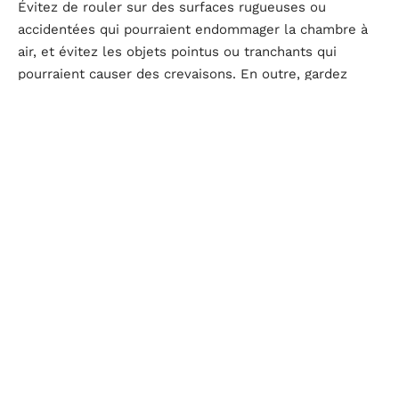
Évitez de rouler sur des surfaces rugueuses ou
accidentées qui pourraient endommager la chambre à
air, et évitez les objets pointus ou tranchants qui
pourraient causer des crevaisons. En outre, gardez
votre trottinette électrique propre et bien entretenue
pour minimiser l’accumulation de débris susceptibles
d’endommager la chambre à air.
En résumé, les chambres à air sont des composants
essentiels des trottinettes électriques, assurant une
conduite confortable, sécurisée et efficace. En
comprenant les différents types de chambres à air
disponibles, en choisissant la chambre à air adaptée à
votre trottinette électrique, en suivant les instructions
pour remplacer une chambre à air défectueuse et en
adoptant des pratiques d’entretien appropriées, vous
pouvez profiter d’une expérience de conduite optimale
et prolonger la durée de vie de votre trottinette