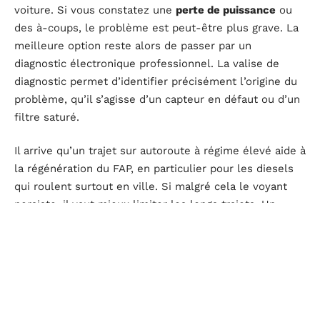
voiture. Si vous constatez une
perte de puissance
ou
des à-coups, le problème est peut-être plus grave. La
meilleure option reste alors de passer par un
diagnostic électronique professionnel. La valise de
diagnostic permet d’identifier précisément l’origine du
problème, qu’il s’agisse d’un capteur en défaut ou d’un
filtre saturé.
Il arrive qu’un trajet sur autoroute à régime élevé aide à
la régénération du FAP, en particulier pour les diesels
qui roulent surtout en ville. Si malgré cela le voyant
persiste, il vaut mieux limiter les longs trajets. Un
système de pollution défaillant
peut provoquer une
hausse de la consommation ou, à terme, endommager
le moteur.
Pour les possesseurs de Peugeot ou de véhicules
récents qui affichent
pollution défaillante
, le carnet