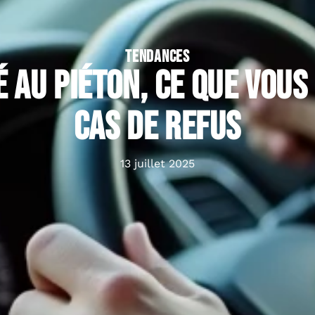
TENDANCES
é au piéton, ce que vous
cas de refus
13 juillet 2025