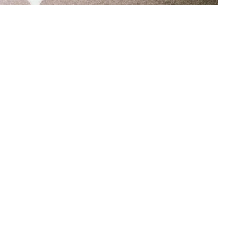
prix des batteries au kilogramme en 2024
t plus seulement une injonction, ça peut vous coûter
uire. Cette sanction est à la hauteur de
l’infraction
es accidents des piétons. C’est vraiment triste d’en
listes respectent les droits des piétons.
 du
certificat d’immatriculation
du véhicule devra aussi
 ;
 ;