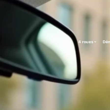
4 roues
Dé