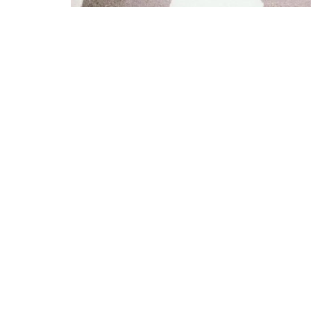
A lire également :
Facteurs influençant le 
Un peu de respect pour les piétons, ce n’es
désormais
6 points
sur votre permis de cond
puisqu’elle vise à réduire considérablement l
arriver à cette mesure pour que les automobi
Pour une pareille infraction, le propriétaire
payer une amende :
90 € pour une amende forfaitaire minorée
135 € pour une amende forfaitaire ;
375 € pour une amende forfaitaire majorée