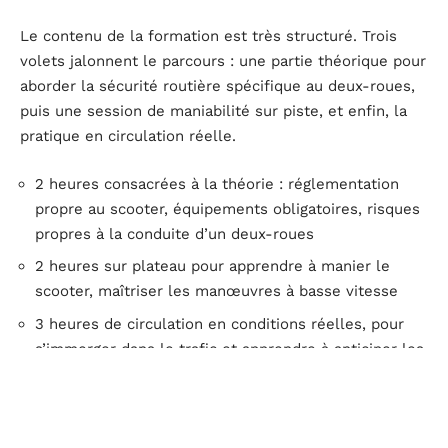
Le contenu de la formation est très structuré. Trois
volets jalonnent le parcours : une partie théorique pour
aborder la sécurité routière spécifique au deux-roues,
puis une session de maniabilité sur piste, et enfin, la
pratique en circulation réelle.
2 heures consacrées à la théorie : réglementation
propre au scooter, équipements obligatoires, risques
propres à la conduite d’un deux-roues
2 heures sur plateau pour apprendre à manier le
scooter, maîtriser les manœuvres à basse vitesse
3 heures de circulation en conditions réelles, pour
s’immerger dans le trafic et apprendre à anticiper les
situations
À l’issue de ce parcours, une attestation est remise.
Elle vaut sésame pour conduire un scooter 125 cm³ ou