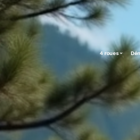
4 roues
Dé