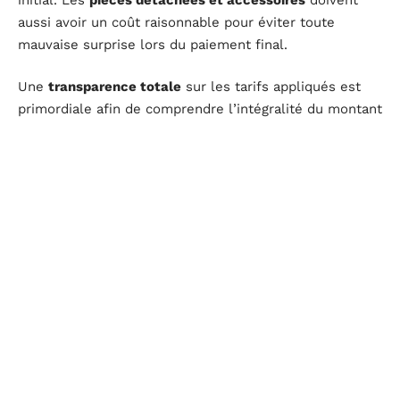
aussi avoir un coût raisonnable pour éviter toute
mauvaise surprise lors du paiement final.
Une
transparence totale
sur les tarifs appliqués est
primordiale afin de comprendre l’intégralité du montant
facturé pour l’achat du véhicule. Un
devis détaillé
incluant toutes les options choisies ainsi que tous les
frais annexes devrait être délivré avant toute
transaction financière afin de garantir une entière
satisfaction clientèle.
Dans cette optique, un
mandataire automobile
doit
rassurer ses clients grâce à sa
politique commerciale
claire
et respectueuse des normes éthiques du
secteur.
Un service client de qualité et personnalisé