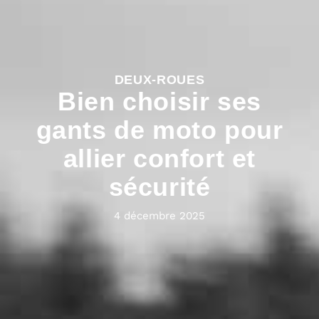
DEUX-ROUES
Bien choisir ses
gants de moto pour
allier confort et
sécurité
4 décembre 2025