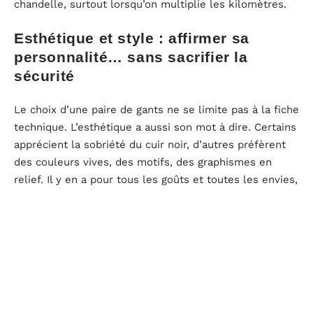
chandelle, surtout lorsqu’on multiplie les kilomètres.
Esthétique et style : affirmer sa
personnalité… sans sacrifier la
sécurité
Le choix d’une paire de gants ne se limite pas à la fiche
technique. L’esthétique a aussi son mot à dire. Certains
apprécient la sobriété du cuir noir, d’autres préfèrent
des couleurs vives, des motifs, des graphismes en
relief. Il y en a pour tous les goûts et toutes les envies,
des modèles sportifs aux plus classiques.
Le matériau, là encore, influence le rendu : un cuir
pleine fleur offrira un aspect soigné, élégant, presque
intemporel, tandis que le textile ou le néoprène
donneront une dimension plus dynamique et moderne.
Quelques marques proposent même des gants