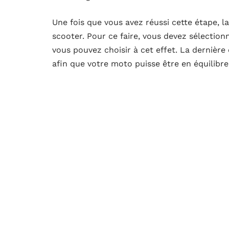
Une fois que vous avez réussi cette étape, l
scooter. Pour ce faire, vous devez sélection
vous pouvez choisir à cet effet. La dernière 
afin que votre moto puisse être en équilibr
A lire aussi :
Meilleurs emplacements pour 
D'autres articles sur le site
4 ROUES
4 ROUE
Covering jantes prix :
Stage de