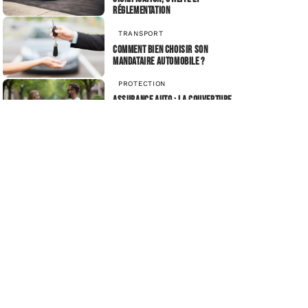
réglementation
TRANSPORT
Comment bien choisir son
mandataire automobile ?
PROTECTION
Assurance auto : la couverture
pour un autre conducteur
autorisé à conduire votre
voiture