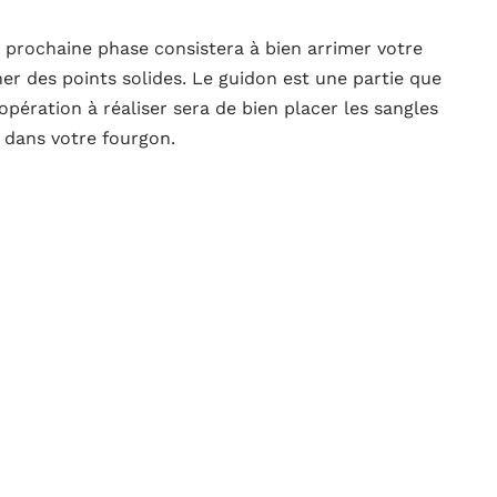
a prochaine phase consistera à bien arrimer votre
ner des points solides. Le guidon est une partie que
opération à réaliser sera de bien placer les sangles
e dans votre fourgon.
cacher un traceur moto : astuces pratiques
S
TENDANCES
 pilotage
Réviser le code de la route