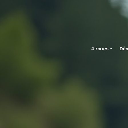
4 roues
Dé