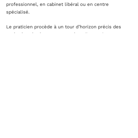
professionnel, en cabinet libéral ou en centre
spécialisé.
Le praticien procède à un tour d’horizon précis des
aptitudes physiques et mentales
: il teste la vue,
l’audition, la motricité, l’équilibre, la résistance au
stress. Un entretien approfondi permet d’évoquer les
antécédents médicaux et les traitements en cours.
Pour certaines situations, la commission médicale peut
réclamer des analyses supplémentaires ou des
tests
psychotechniques
.
Sur le plan financier, c’est au conducteur de régler la
facture. L’État encadre les tarifs : comptez 36 euros
pour une visite classique, 50 euros devant la
commission médicale départementale. L’Assurance
maladie ne prend pas en charge ces frais, sauf cas très
particuliers (invalidité reconnue). Si des examens