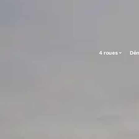
4 roues
Dé